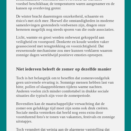
voedsel beschikbaar, de temperaturen waren aangenamer en de
kansen op overleving groter.
De winter bracht daarentegen onzekerheid, schaarste en
risico's met zich mee. Hoewel die omstandigheden in moderne
samenlevingen grotendeels verdwenen zijn, dragen onze
hersenen mogelijk nog steeds sporen van die oude associaties.
Licht, warmte en groei worden onbewust gekoppeld aan
veiligheid en voorspoed. Donkerte en koude worden vaker
geassocieerd met terugtrekking en voorzichtigheid. Dat
eeuwenoude mechanisme zou mee kunnen verklaren waarom
zonnige dagen wereldwijd positieve emoties oproepen.
Niet iedereen beleeft de zomer op dezelfde manier
Toch is het belangrijk om te beseffen dat zomeravondgeluk
geen universele ervaring is. Sommige mensen hebben last van
hitte, pollen of slaapproblemen tijdens warme nachten.
Anderen voelen zich minder comfortabel in drukke sociale
situaties die typisch zijn voor de zomerperiode.
Bovendien kan de maatschappelijke verwachting dat de
zomer een gelukkige tijd moet zijn soms ook druk creëren.
Sociale media versterken dat beeld nog eens extra door
voortdurend foto's te tonen van vakanties, festivals en zonnige
uitstapjes.
Toch verandert dat weinig aan de algemene vaststelling dat