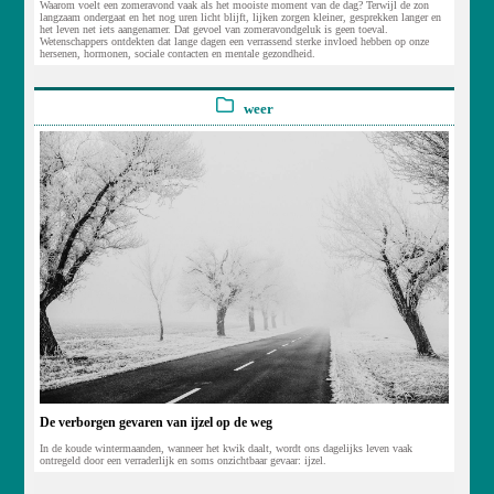
Waarom voelt een zomeravond vaak als het mooiste moment van de dag? Terwijl de zon
langzaam ondergaat en het nog uren licht blijft, lijken zorgen kleiner, gesprekken langer en
het leven net iets aangenamer. Dat gevoel van zomeravondgeluk is geen toeval.
Wetenschappers ontdekten dat lange dagen een verrassend sterke invloed hebben op onze
hersenen, hormonen, sociale contacten en mentale gezondheid.
weer
De verborgen gevaren van ijzel op de weg
In de koude wintermaanden, wanneer het kwik daalt, wordt ons dagelijks leven vaak
ontregeld door een verraderlijk en soms onzichtbaar gevaar: ijzel.