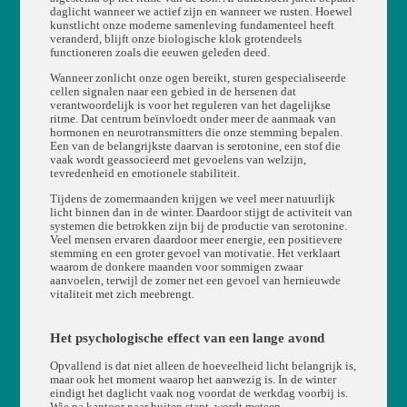
daglicht wanneer we actief zijn en wanneer we rusten. Hoewel
kunstlicht onze moderne samenleving fundamenteel heeft
veranderd, blijft onze biologische klok grotendeels
functioneren zoals die eeuwen geleden deed.
Wanneer zonlicht onze ogen bereikt, sturen gespecialiseerde
cellen signalen naar een gebied in de hersenen dat
verantwoordelijk is voor het reguleren van het dagelijkse
ritme. Dat centrum beïnvloedt onder meer de aanmaak van
hormonen en neurotransmitters die onze stemming bepalen.
Een van de belangrijkste daarvan is serotonine, een stof die
vaak wordt geassocieerd met gevoelens van welzijn,
tevredenheid en emotionele stabiliteit.
Tijdens de zomermaanden krijgen we veel meer natuurlijk
licht binnen dan in de winter. Daardoor stijgt de activiteit van
systemen die betrokken zijn bij de productie van serotonine.
Veel mensen ervaren daardoor meer energie, een positievere
stemming en een groter gevoel van motivatie. Het verklaart
waarom de donkere maanden voor sommigen zwaar
aanvoelen, terwijl de zomer net een gevoel van hernieuwde
vitaliteit met zich meebrengt.
Het psychologische effect van een lange avond
Opvallend is dat niet alleen de hoeveelheid licht belangrijk is,
maar ook het moment waarop het aanwezig is. In de winter
eindigt het daglicht vaak nog voordat de werkdag voorbij is.
Wie na kantoor naar buiten stapt, wordt meteen