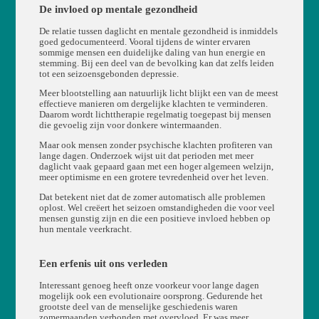
De invloed op mentale gezondheid
De relatie tussen daglicht en mentale gezondheid is inmiddels
goed gedocumenteerd. Vooral tijdens de winter ervaren
sommige mensen een duidelijke daling van hun energie en
stemming. Bij een deel van de bevolking kan dat zelfs leiden
tot een seizoensgebonden depressie.
Meer blootstelling aan natuurlijk licht blijkt een van de meest
effectieve manieren om dergelijke klachten te verminderen.
Daarom wordt lichttherapie regelmatig toegepast bij mensen
die gevoelig zijn voor donkere wintermaanden.
Maar ook mensen zonder psychische klachten profiteren van
lange dagen. Onderzoek wijst uit dat perioden met meer
daglicht vaak gepaard gaan met een hoger algemeen welzijn,
meer optimisme en een grotere tevredenheid over het leven.
Dat betekent niet dat de zomer automatisch alle problemen
oplost. Wel creëert het seizoen omstandigheden die voor veel
mensen gunstig zijn en die een positieve invloed hebben op
hun mentale veerkracht.
Een erfenis uit ons verleden
Interessant genoeg heeft onze voorkeur voor lange dagen
mogelijk ook een evolutionaire oorsprong. Gedurende het
grootste deel van de menselijke geschiedenis waren
zomermaanden verbonden met overvloed. Er was meer