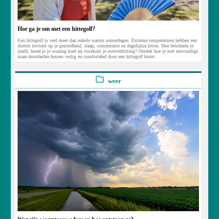
Hoe ga je om met een hittegolf?
Een hittegolf is veel meer dan enkele warme zomerdagen. Extreme temperaturen hebben een
directe invloed op je gezondheid, slaap, concentratie en dagelijkse leven. Hoe bescherm je
jezelf, houd je je woning koel en voorkom je oververhitting? Ontdek hoe je met eenvoudige
maar doordachte keuzes veilig en comfortabel door een hittegolf komt.
weer