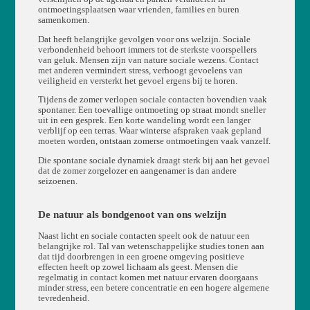
ontmoetingsplaatsen waar vrienden, families en buren
samenkomen.
Dat heeft belangrijke gevolgen voor ons welzijn. Sociale
verbondenheid behoort immers tot de sterkste voorspellers
van geluk. Mensen zijn van nature sociale wezens. Contact
met anderen vermindert stress, verhoogt gevoelens van
veiligheid en versterkt het gevoel ergens bij te horen.
Tijdens de zomer verlopen sociale contacten bovendien vaak
spontaner. Een toevallige ontmoeting op straat mondt sneller
uit in een gesprek. Een korte wandeling wordt een langer
verblijf op een terras. Waar winterse afspraken vaak gepland
moeten worden, ontstaan zomerse ontmoetingen vaak vanzelf.
Die spontane sociale dynamiek draagt sterk bij aan het gevoel
dat de zomer zorgelozer en aangenamer is dan andere
seizoenen.
De natuur als bondgenoot van ons welzijn
Naast licht en sociale contacten speelt ook de natuur een
belangrijke rol. Tal van wetenschappelijke studies tonen aan
dat tijd doorbrengen in een groene omgeving positieve
effecten heeft op zowel lichaam als geest. Mensen die
regelmatig in contact komen met natuur ervaren doorgaans
minder stress, een betere concentratie en een hogere algemene
tevredenheid.