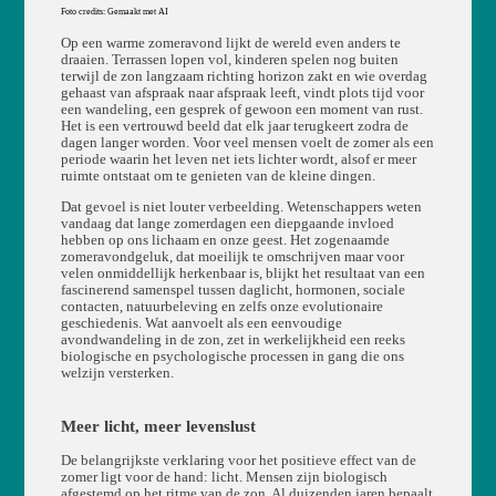
Foto credits: Gemaakt met AI
Op een warme zomeravond lijkt de wereld even anders te
draaien. Terrassen lopen vol, kinderen spelen nog buiten
terwijl de zon langzaam richting horizon zakt en wie overdag
gehaast van afspraak naar afspraak leeft, vindt plots tijd voor
een wandeling, een gesprek of gewoon een moment van rust.
Het is een vertrouwd beeld dat elk jaar terugkeert zodra de
dagen langer worden. Voor veel mensen voelt de zomer als een
periode waarin het leven net iets lichter wordt, alsof er meer
ruimte ontstaat om te genieten van de kleine dingen.
Dat gevoel is niet louter verbeelding. Wetenschappers weten
vandaag dat lange zomerdagen een diepgaande invloed
hebben op ons lichaam en onze geest. Het zogenaamde
zomeravondgeluk, dat moeilijk te omschrijven maar voor
velen onmiddellijk herkenbaar is, blijkt het resultaat van een
fascinerend samenspel tussen daglicht, hormonen, sociale
contacten, natuurbeleving en zelfs onze evolutionaire
geschiedenis. Wat aanvoelt als een eenvoudige
avondwandeling in de zon, zet in werkelijkheid een reeks
biologische en psychologische processen in gang die ons
welzijn versterken.
Meer licht, meer levenslust
De belangrijkste verklaring voor het positieve effect van de
zomer ligt voor de hand: licht. Mensen zijn biologisch
afgestemd op het ritme van de zon. Al duizenden jaren bepaalt