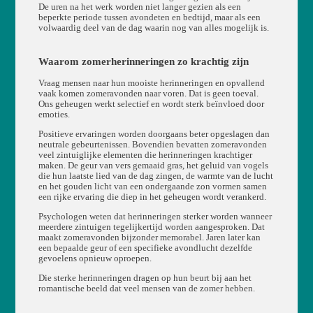
De uren na het werk worden niet langer gezien als een
beperkte periode tussen avondeten en bedtijd, maar als een
volwaardig deel van de dag waarin nog van alles mogelijk is.
Waarom zomerherinneringen zo krachtig zijn
Vraag mensen naar hun mooiste herinneringen en opvallend
vaak komen zomeravonden naar voren. Dat is geen toeval.
Ons geheugen werkt selectief en wordt sterk beïnvloed door
emoties.
Positieve ervaringen worden doorgaans beter opgeslagen dan
neutrale gebeurtenissen. Bovendien bevatten zomeravonden
veel zintuiglijke elementen die herinneringen krachtiger
maken. De geur van vers gemaaid gras, het geluid van vogels
die hun laatste lied van de dag zingen, de warmte van de lucht
en het gouden licht van een ondergaande zon vormen samen
een rijke ervaring die diep in het geheugen wordt verankerd.
Psychologen weten dat herinneringen sterker worden wanneer
meerdere zintuigen tegelijkertijd worden aangesproken. Dat
maakt zomeravonden bijzonder memorabel. Jaren later kan
een bepaalde geur of een specifieke avondlucht dezelfde
gevoelens opnieuw oproepen.
Die sterke herinneringen dragen op hun beurt bij aan het
romantische beeld dat veel mensen van de zomer hebben.