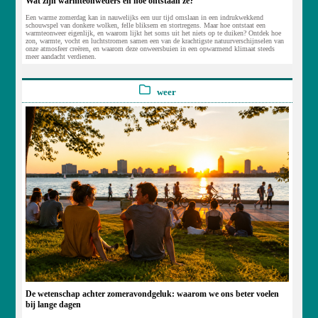
Wat zijn warmteonweders en hoe ontstaan ze?
Een warme zomerdag kan in nauwelijks een uur tijd omslaan in een indrukwekkend
schouwspel van donkere wolken, felle bliksem en stortregens. Maar hoe ontstaat een
warmteonweer eigenlijk, en waarom lijkt het soms uit het niets op te duiken? Ontdek hoe
zon, warmte, vocht en luchtstromen samen een van de krachtigste natuurverschijnselen van
onze atmosfeer creëren, en waarom deze onweersbuien in een opwarmend klimaat steeds
meer aandacht verdienen.
weer
De wetenschap achter zomeravondgeluk: waarom we ons beter voelen
bij lange dagen