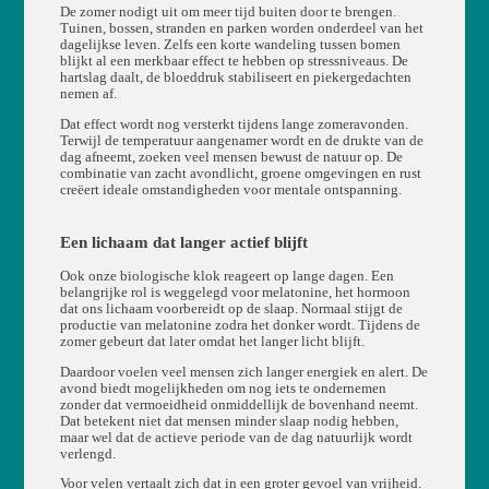
De zomer nodigt uit om meer tijd buiten door te brengen.
Tuinen, bossen, stranden en parken worden onderdeel van het
dagelijkse leven. Zelfs een korte wandeling tussen bomen
blijkt al een merkbaar effect te hebben op stressniveaus. De
hartslag daalt, de bloeddruk stabiliseert en piekergedachten
nemen af.
Dat effect wordt nog versterkt tijdens lange zomeravonden.
Terwijl de temperatuur aangenamer wordt en de drukte van de
dag afneemt, zoeken veel mensen bewust de natuur op. De
combinatie van zacht avondlicht, groene omgevingen en rust
creëert ideale omstandigheden voor mentale ontspanning.
Een lichaam dat langer actief blijft
Ook onze biologische klok reageert op lange dagen. Een
belangrijke rol is weggelegd voor melatonine, het hormoon
dat ons lichaam voorbereidt op de slaap. Normaal stijgt de
productie van melatonine zodra het donker wordt. Tijdens de
zomer gebeurt dat later omdat het langer licht blijft.
Daardoor voelen veel mensen zich langer energiek en alert. De
avond biedt mogelijkheden om nog iets te ondernemen
zonder dat vermoeidheid onmiddellijk de bovenhand neemt.
Dat betekent niet dat mensen minder slaap nodig hebben,
maar wel dat de actieve periode van de dag natuurlijk wordt
verlengd.
Voor velen vertaalt zich dat in een groter gevoel van vrijheid.