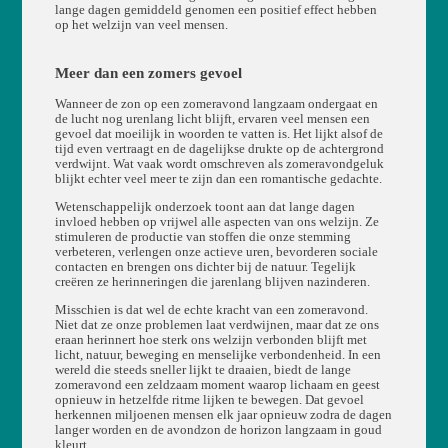
lange dagen gemiddeld genomen een positief effect hebben
op het welzijn van veel mensen.
Meer dan een zomers gevoel
Wanneer de zon op een zomeravond langzaam ondergaat en
de lucht nog urenlang licht blijft, ervaren veel mensen een
gevoel dat moeilijk in woorden te vatten is. Het lijkt alsof de
tijd even vertraagt en de dagelijkse drukte op de achtergrond
verdwijnt. Wat vaak wordt omschreven als zomeravondgeluk
blijkt echter veel meer te zijn dan een romantische gedachte.
Wetenschappelijk onderzoek toont aan dat lange dagen
invloed hebben op vrijwel alle aspecten van ons welzijn. Ze
stimuleren de productie van stoffen die onze stemming
verbeteren, verlengen onze actieve uren, bevorderen sociale
contacten en brengen ons dichter bij de natuur. Tegelijk
creëren ze herinneringen die jarenlang blijven nazinderen.
Misschien is dat wel de echte kracht van een zomeravond.
Niet dat ze onze problemen laat verdwijnen, maar dat ze ons
eraan herinnert hoe sterk ons welzijn verbonden blijft met
licht, natuur, beweging en menselijke verbondenheid. In een
wereld die steeds sneller lijkt te draaien, biedt de lange
zomeravond een zeldzaam moment waarop lichaam en geest
opnieuw in hetzelfde ritme lijken te bewegen. Dat gevoel
herkennen miljoenen mensen elk jaar opnieuw zodra de dagen
langer worden en de avondzon de horizon langzaam in goud
kleurt.