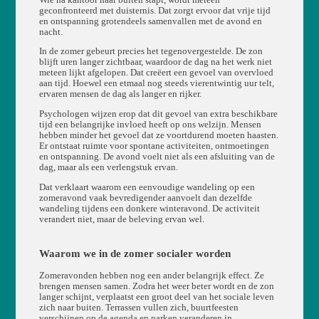
geconfronteerd met duisternis. Dat zorgt ervoor dat vrije tijd
en ontspanning grotendeels samenvallen met de avond en
nacht.
In de zomer gebeurt precies het tegenovergestelde. De zon
blijft uren langer zichtbaar, waardoor de dag na het werk niet
meteen lijkt afgelopen. Dat creëert een gevoel van overvloed
aan tijd. Hoewel een etmaal nog steeds vierentwintig uur telt,
ervaren mensen de dag als langer en rijker.
Psychologen wijzen erop dat dit gevoel van extra beschikbare
tijd een belangrijke invloed heeft op ons welzijn. Mensen
hebben minder het gevoel dat ze voortdurend moeten haasten.
Er ontstaat ruimte voor spontane activiteiten, ontmoetingen
en ontspanning. De avond voelt niet als een afsluiting van de
dag, maar als een verlengstuk ervan.
Dat verklaart waarom een eenvoudige wandeling op een
zomeravond vaak bevredigender aanvoelt dan dezelfde
wandeling tijdens een donkere winteravond. De activiteit
verandert niet, maar de beleving ervan wel.
Waarom we in de zomer socialer worden
Zomeravonden hebben nog een ander belangrijk effect. Ze
brengen mensen samen. Zodra het weer beter wordt en de zon
langer schijnt, verplaatst een groot deel van het sociale leven
zich naar buiten. Terrassen vullen zich, buurtfeesten
verschijnen op de agenda en parken veranderen in