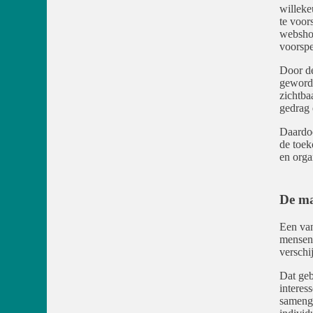
willeke
te voor
webshop
voorspe
Door de
geword
zichtba
gedrag 
Daardoo
de toek
en orga
De ma
Een van
mensen 
verschi
Dat geb
interes
sameng