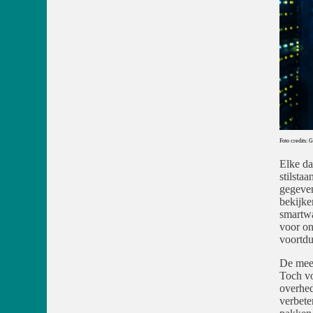
Foto credits:
Elke da
stilsta
gegeven
bekijke
smartwa
voor on
voortdu
De mees
Toch vo
overhed
verbete