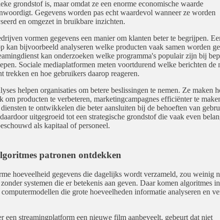
ieke grondstof is, maar omdat ze een enorme economische waarde
enwoordigt. Gegevens worden pas echt waardevol wanneer ze worden
seerd en omgezet in bruikbare inzichten.
drijven vormen gegevens een manier om klanten beter te begrijpen. Ee
 kan bijvoorbeeld analyseren welke producten vaak samen worden ge
eamingdienst kan onderzoeken welke programma's populair zijn bij bep
epen. Sociale mediaplatformen meten voortdurend welke berichten de 
t trekken en hoe gebruikers daarop reageren.
lyses helpen organisaties om betere beslissingen te nemen. Ze maken h
k om producten te verbeteren, marketingcampagnes efficiënter te make
diensten te ontwikkelen die beter aansluiten bij de behoeften van gebru
 daardoor uitgegroeid tot een strategische grondstof die vaak even belan
eschouwd als kapitaal of personeel.
lgoritmes patronen ontdekken
me hoeveelheid gegevens die dagelijks wordt verzameld, zou weinig n
zonder systemen die er betekenis aan geven. Daar komen algoritmes in
n computermodellen die grote hoeveelheden informatie analyseren en v
.
 een streamingplatform een nieuwe film aanbeveelt, gebeurt dat niet