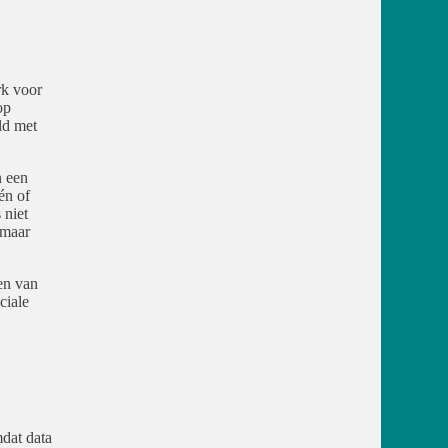
rk voor
op
ld met
n een
én of
 niet
 maar
ren van
ciale
dat data