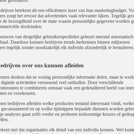
uele gebruikers.
drijven betekent dit een efficiëntere inzet van hun marketingbudget. Vo
ers zorgt het ervoor dat advertenties vaak relevanter lijken. Tegelijk gro
r de bezorgdheid over de mate waarin persoonlijke gegevens worden g
mmerciële doeleinden.
ouwen van dergelijke gebruikersprofielen gebeurt meestal automatisch
chaal. Daardoor kunnen bedrijven trends herkennen binnen miljoenen
ers tegelijk zonder noodzakelijk elk individu afzonderlijk te bestuderen
edrijven over ons kunnen afleiden
nsen denken dat ze weinig persoonlijke informatie delen, maar in werk
digitale activiteiten verrassend veel onthullen. Door verschillende
sbronnen te combineren ontstaat vaak een gedetailleerd beeld van inter
ten en voorkeuren.
en bedrijven afleiden welke producten iemand interessant vindt, welk
geconsumeerd en op welke tijdstippen bepaalde diensten worden gebru
 analyses gaan zelfs verder en proberen toekomstige keuzes of gedrag
llen.
ekent niet dat organisaties elk detail van een individu kennen. Wel kun