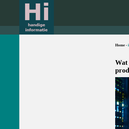
Home -
Wat 
prod