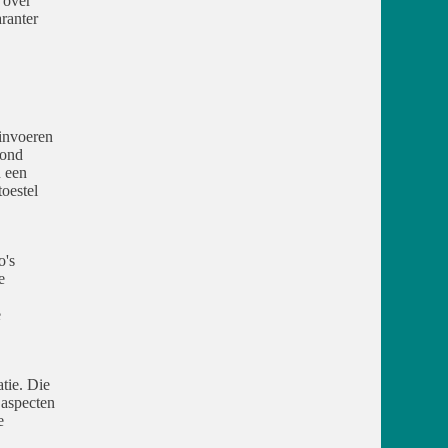
 over
ranter
 invoeren
rond
n een
toestel
o's
e
e
tie. Die
 aspecten
e