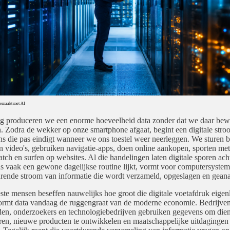
 Gemaakt met AI
g produceren we een enorme hoeveelheid data zonder dat we daar bewu
an. Zodra de wekker op onze smartphone afgaat, begint een digitale str
s die pas eindigt wanneer we ons toestel weer neerleggen. We sturen b
n video's, gebruiken navigatie-apps, doen online aankopen, sporten met
tch en surfen op websites. Al die handelingen laten digitale sporen ach
s vaak een gewone dagelijkse routine lijkt, vormt voor computersyste
rende stroom van informatie die wordt verzameld, opgeslagen en geana
te mensen beseffen nauwelijks hoe groot die digitale voetafdruk eigenli
rmt data vandaag de ruggengraat van de moderne economie. Bedrijven
en, onderzoekers en technologiebedrijven gebruiken gegevens om dien
ren, nieuwe producten te ontwikkelen en maatschappelijke uitdagingen 