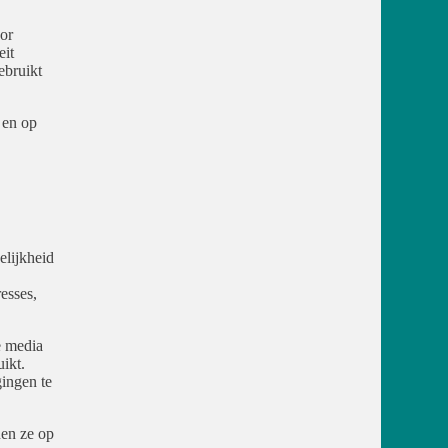
or
eit
ebruikt
 en op
.
elijkheid
esses,
e media
ikt.
ingen te
nen ze op