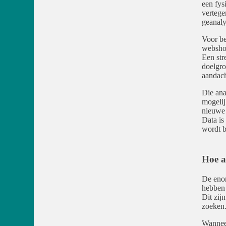
een fys
verteg
geanaly
Voor be
webshop
Een str
doelgro
aandach
Die ana
mogelij
nieuwe 
Data is
wordt b
Hoe a
De enor
hebben 
Dit zij
zoeken
Wanneer