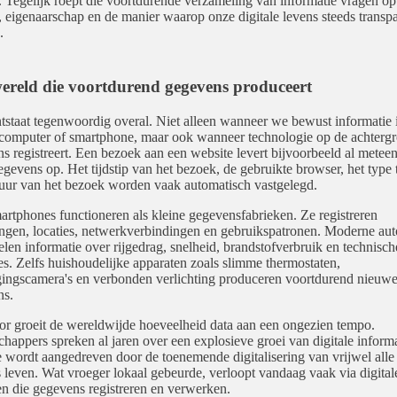
 Tegelijk roept die voortdurende verzameling van informatie vragen op
, eigenaarschap en de manier waarop onze digitale levens steeds transpa
.
ereld die voortdurend gegevens produceert
tstaat tegenwoordig overal. Niet alleen wanneer we bewust informatie
computer of smartphone, maar ook wanneer technologie op de achterg
s registreert. Een bezoek aan een website levert bijvoorbeeld al metee
egevens op. Het tijdstip van het bezoek, de gebruikte browser, het type 
uur van het bezoek worden vaak automatisch vastgelegd.
rtphones functioneren als kleine gegevensfabrieken. Ze registreren
gen, locaties, netwerkverbindingen en gebruikspatronen. Moderne aut
len informatie over rijgedrag, snelheid, brandstofverbruik en technisch
ies. Zelfs huishoudelijke apparaten zoals slimme thermostaten,
gingscamera's en verbonden verlichting produceren voortdurend nieuw
ns.
r groeit de wereldwijde hoeveelheid data aan een ongezien tempo.
happers spreken al jaren over een explosieve groei van digitale informa
e wordt aangedreven door de toenemende digitalisering van vrijwel alle
 leven. Wat vroeger lokaal gebeurde, verloopt vandaag vaak via digital
n die gegevens registreren en verwerken.