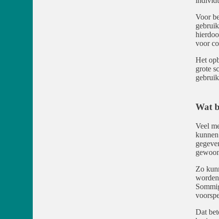
individ
Voor be
gebruik
hierdoo
voor co
Het opb
grote s
gebruik
Wat b
Veel me
kunnen 
gegeven
gewoon
Zo kunn
worden 
Sommige
voorspe
Dat bet