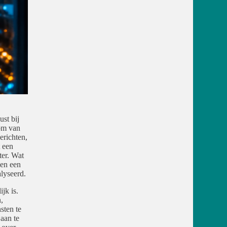
st bij
oom van
erichten,
 een
ter. Wat
men een
lyseerd.
jk is.
,
sten te
aan te