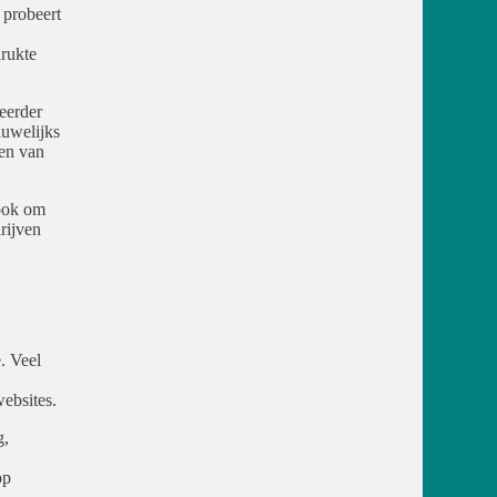
 probeert
rukte
eerder
uwelijks
len van
 ook om
rijven
. Veel
websites.
g,
op