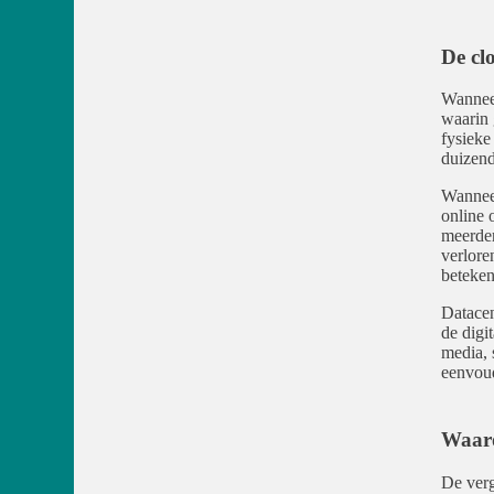
De cl
Wanneer
waarin 
fysieke
duizend
Wanneer
online 
meerder
verlore
beteken
Datacen
de digi
media, 
eenvoud
Waaro
De verg