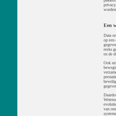
pakken.
privacy
worden
Een w
Data on
op een 
gegeven
reeks g
en de d
Ook sma
bewegin
verzame
prestat
beveili
gegeve
Daardoo
Wetensc
evoluti
van ons
systeme