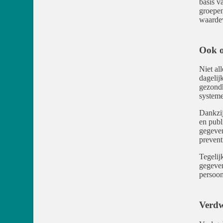
basis v
groepen
waarde
Ook o
Niet al
dagelij
gezondh
systeme
Dankzij
en publ
gegeven
prevent
Tegelij
gegeven
persoon
Verdw