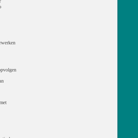
r
o
erwerken
opvolgen
an
met