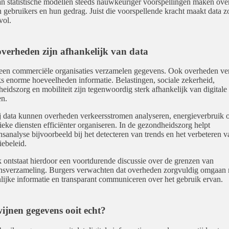
an statistische modellen steeds nauwkeuriger voorspellingen maken ove
 gebruikers en hun gedrag. Juist die voorspellende kracht maakt data z
vol.
verheden zijn afhankelijk van data
leen commerciële organisaties verzamelen gegevens. Ook overheden v
ks enorme hoeveelheden informatie. Belastingen, sociale zekerheid,
eidszorg en mobiliteit zijn tegenwoordig sterk afhankelijk van digitale
n.
 data kunnen overheden verkeersstromen analyseren, energieverbruik 
ieke diensten efficiënter organiseren. In de gezondheidszorg helpt
sanalyse bijvoorbeeld bij het detecteren van trends en het verbeteren v
iebeleid.
k ontstaat hierdoor een voortdurende discussie over de grenzen van
sverzameling. Burgers verwachten dat overheden zorgvuldig omgaan 
lijke informatie en transparant communiceren over het gebruik ervan.
ijnen gegevens ooit echt?