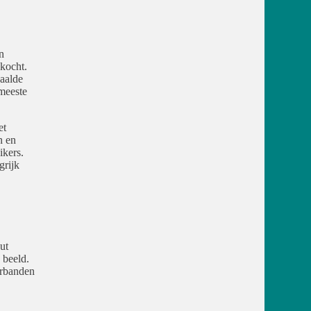
n
kocht.
aalde
meeste
et
n en
ikers.
grijk
ut
 beeld.
erbanden