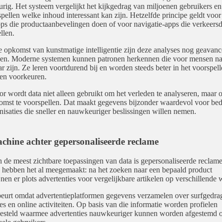
urig. Het systeem vergelijkt het kijkgedrag van miljoenen gebruikers en
spellen welke inhoud interessant kan zijn. Hetzelfde principe geldt voor
s die productaanbevelingen doen of voor navigatie-apps die verkeersd
llen.
 opkomst van kunstmatige intelligentie zijn deze analyses nog geavanc
en. Moderne systemen kunnen patronen herkennen die voor mensen na
ar zijn. Ze leren voortdurend bij en worden steeds beter in het voorspel
en voorkeuren.
r wordt data niet alleen gebruikt om het verleden te analyseren, maar
omst te voorspellen. Dat maakt gegevens bijzonder waardevol voor bed
nisaties die sneller en nauwkeuriger beslissingen willen nemen.
chine achter gepersonaliseerde reclame
 de meest zichtbare toepassingen van data is gepersonaliseerde reclame
hebben het al meegemaakt: na het zoeken naar een bepaald product
jnen er plots advertenties voor vergelijkbare artikelen op verschillende 
eurt omdat advertentieplatformen gegevens verzamelen over surfgedra
ses en online activiteiten. Op basis van die informatie worden profielen
esteld waarmee advertenties nauwkeuriger kunnen worden afgestemd 