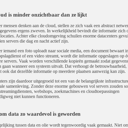
oud is minder onzichtbaar dan ze lijkt
 mensen denken aan de cloud, stellen ze zich vaak een abstract netwe
gegevens ergens zweven. In werkelijkheid bevindt die informatie zich 
 locaties. Achter elke cloudomgeving schuilen enorme datacenters gevu
en servers die dag en nacht actief zijn.
 iemand een foto uploadt naar sociale media, een document bewaart i
opslagdienst of een video streamt, wordt die informatie opgeslagen op é
e servers. Vaak worden verschillende kopieën gemaakt zodat gegevens
n gaan wanneer een systeem uitvalt. Dat verhoogt de betrouwbaarheid,
t ook dat dezelfde informatie op meerdere plaatsen aanwezig kan zijn.
ters zijn daardoor uitgegroeid tot een van de belangrijkste infrastructu
tale samenleving. Zonder deze enorme gebouwen vol servers zouden so
streamingdiensten, webshops, zoekmachines en cloudtoepassingen
igweg niet kunnen functioneren.
m data zo waardevol is geworden
elijking tussen data en olie wordt tegenwoordig vaak gemaakt. Niet om